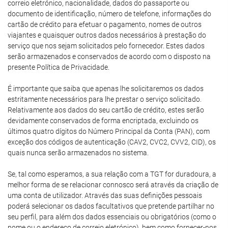
correio eletrónico, nacionalidade, dados do passaporte ou
documento de identificação, número de telefone, informações do
cartão de crédito para efetuar o pagamento, nomes de outros
viajantes e quaisquer outros dados necessários à prestação do
serviço que nos sejam solicitados pelo fornecedor. Estes dados
serão armazenados e conservados de acordo com o disposto na
presente Política de Privacidade.
É importante que saiba que apenas lhe solicitaremos os dados
estritamente necessários para lhe prestar o serviço solicitado.
Relativamente aos dados do seu cartão de crédito, estes serão
devidamente conservados de forma encriptada, excluindo os
últimos quatro dígitos do Número Principal da Conta (PAN), com
exceção dos códigos de autenticação (CAV2, CVC2, CVV2, CID), os
quais nunca serão armazenados no sistema.
Se, tal como esperamos, a sua relação com a TGT for duradoura, a
melhor forma de se relacionar connosco será através da criação de
uma conta de utilizador. Através das suas definições pessoais
poderá selecionar os dados facultativos que pretende partilhar no
seu perfil, para além dos dados essenciais ou obrigatórios (como o
nome ou o endereço de correio eletrónico), bem como fornecer-nos