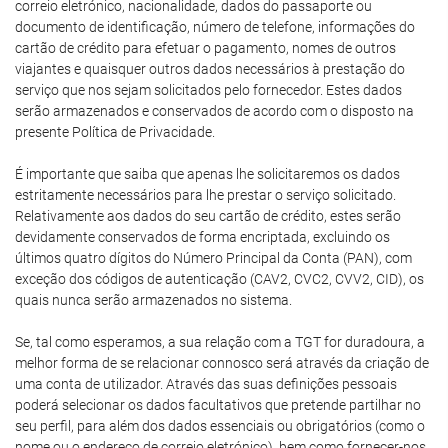
correio eletrónico, nacionalidade, dados do passaporte ou
documento de identificação, número de telefone, informações do
cartão de crédito para efetuar o pagamento, nomes de outros
viajantes e quaisquer outros dados necessários à prestação do
serviço que nos sejam solicitados pelo fornecedor. Estes dados
serão armazenados e conservados de acordo com o disposto na
presente Política de Privacidade.
É importante que saiba que apenas lhe solicitaremos os dados
estritamente necessários para lhe prestar o serviço solicitado.
Relativamente aos dados do seu cartão de crédito, estes serão
devidamente conservados de forma encriptada, excluindo os
últimos quatro dígitos do Número Principal da Conta (PAN), com
exceção dos códigos de autenticação (CAV2, CVC2, CVV2, CID), os
quais nunca serão armazenados no sistema.
Se, tal como esperamos, a sua relação com a TGT for duradoura, a
melhor forma de se relacionar connosco será através da criação de
uma conta de utilizador. Através das suas definições pessoais
poderá selecionar os dados facultativos que pretende partilhar no
seu perfil, para além dos dados essenciais ou obrigatórios (como o
nome ou o endereço de correio eletrónico), bem como fornecer-nos