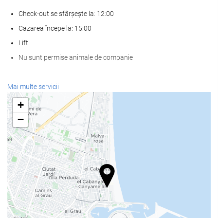
Check-out se sfârșește la: 12:00
Cazarea începe la: 15:00
Lift
Nu sunt permise animale de companie
SPA
Mai multe servicii
Spa
+
baie turcească/baie de aburi
−
Saună
Sală de fitness
Mâncare și băuturi
Restaurant à la carte
Bar
cafenea la proprietate