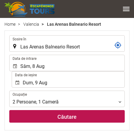
Home
Valencia
Las Arenas Balneario Resort
.
Sosire în
.
Data de intrare
Data de ieșire
Ocupație
Ocupație
2
Persoane
,
1
Cameră
Căutare