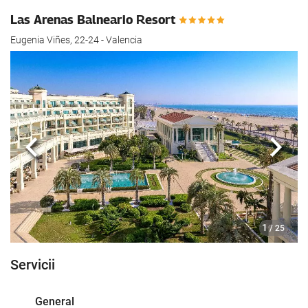
Las Arenas Balneario Resort
Eugenia Viñes, 22-24 - Valencia
Anterioară
Urmă
1
/ 25
Servicii
General