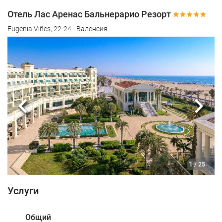
Отель Лас Аренас Бальнерарио Резорт
Eugenia Viñes, 22-24 - Валенсия
Предыдущий
Сле
1
/ 25
Услуги
Общий