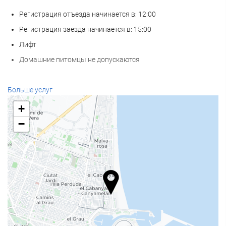
Регистрация отъезда начинается в: 12:00
Регистрация заезда начинается в: 15:00
Лифт
Домашние питомцы не допускаются
Велнес
Больше услуг
СПА-салон
+
Турецкая баня
−
Сауна
Фитнес-центр
Еда и напитки
Ресторан à la carte
Бар
Кофейня на территории