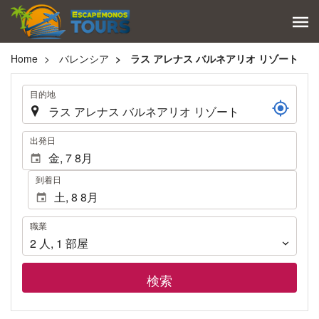
Home
バレンシア
ラス アレナス バルネアリオ リゾート
.
目的地
.
出発日
到着日
職
職業
業
2
人
,
1
部屋
検索