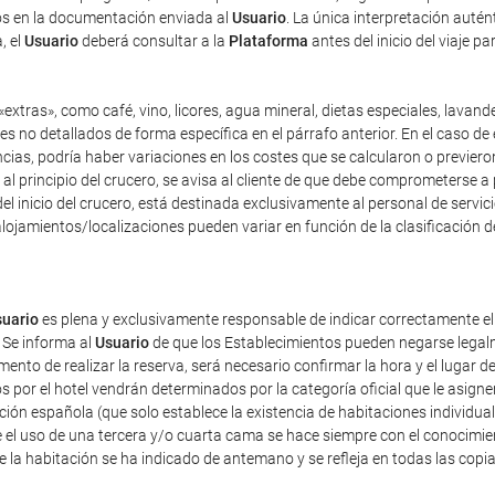
dos en la documentación enviada al
Usuario
. La única interpretación auté
, el
Usuario
deberá consultar a la
Plataforma
antes del inicio del viaje p
extras», como café, vino, licores, agua mineral, dietas especiales, lavand
es no detallados de forma específica en el párrafo anterior. En el caso de 
as, podría haber variaciones en los costes que se calcularon o previeron 
y, al principio del crucero, se avisa al cliente de que debe comprometerse 
el inicio del crucero, está destinada exclusivamente al personal de servici
lojamientos/localizaciones pueden variar en función de la clasificación d
uario
es plena y exclusivamente responsable de indicar correctamente e
 Se informa al
Usuario
de que los Establecimientos pueden negarse legalm
nto de realizar la reserva, será necesario confirmar la hora y el lugar de
dos por el hotel vendrán determinados por la categoría oficial que le asig
ación española (que solo establece la existencia de habitaciones individua
 el uso de una tercera y/o cuarta cama se hace siempre con el conocimie
de la habitación se ha indicado de antemano y se refleja en todas las copi