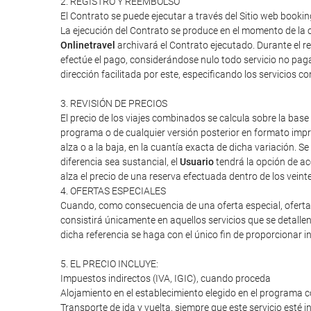
2. REGISTRO Y REEMBOLSO
El Contrato se puede ejecutar a través del Sitio web boo
La ejecución del Contrato se produce en el momento de la c
Onlinetravel
archivará el Contrato ejecutado. Durante el re
efectúe el pago, considerándose nulo todo servicio no paga
dirección facilitada por este, especificando los servicios 
3. REVISIÓN DE PRECIOS
El precio de los viajes combinados se calcula sobre la base 
programa o de cualquier versión posterior en formato impres
alza o a la baja, en la cuantía exacta de dicha variación. Se
diferencia sea sustancial, el
Usuario
tendrá la opción de ac
alza el precio de una reserva efectuada dentro de los veint
4. OFERTAS ESPECIALES
Cuando, como consecuencia de una oferta especial, oferta d
consistirá únicamente en aquellos servicios que se detalle
dicha referencia se haga con el único fin de proporcionar i
5. EL PRECIO INCLUYE:
Impuestos indirectos (IVA, IGIC), cuando proceda
Alojamiento en el establecimiento elegido en el programa c
Transporte de ida y vuelta, siempre que este servicio esté 