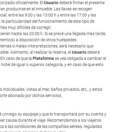
torizado oficialmente. El
Usuario
deberá firmar el presente
an producirse en el inmueble. Las llaves se recogen
l, entre las 9:00 y las 13:00 h y entre las 17:00 y las
a la particularidad del funcionamiento de este tipo de
s muy difíciles de corregir.
ienen hasta las 20:00 h. Si se prevé una llegada más tarde,
amento(s) a disposición de otros huéspedes.
oblemas o malas interpretaciones, será necesario que
ble. Asimismo, al realizar la reserva, el
Usuario
deberá
 En caso de que la
Plataforma
se vea obligada a cambiar el
hotel de igual o superior categoría, y en caso de que esto
individuales, vistas al mar, baños privados, etc., y estos
porte abonado por dichos servicios.
 consigo su equipaje y que lo transportará por su cuenta y
ier causa durante el viaje. Recomendamos a los viajeros
mos a las condiciones de las compañías aéreas, reguladas