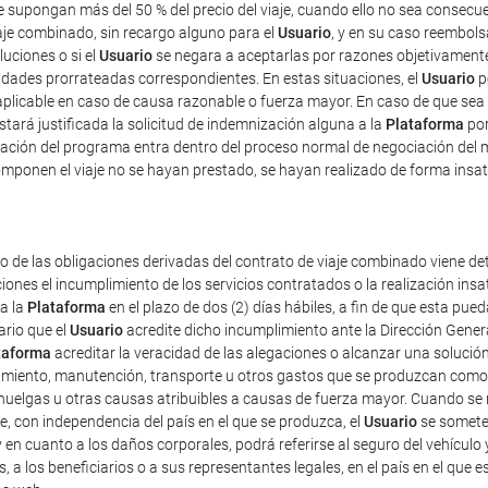
ue supongan más del 50 % del precio del viaje, cuando ello no sea consec
iaje combinado, sin recargo alguno para el
Usuario
, y en su caso reembolsa
luciones o si el
Usuario
se negara a aceptarlas por razones objetivamente 
tidades prorrateadas correspondientes. En estas situaciones, el
Usuario
p
plicable en caso de causa razonable o fuerza mayor. En caso de que sea 
estará justificada la solicitud de indemnización alguna a la
Plataforma
por
ficación del programa entra dentro del proceso normal de negociación del 
mponen el viaje no se hayan prestado, se hayan realizado de forma insat
o de las obligaciones derivadas del contrato de viaje combinado viene det
iones el incumplimiento de los servicios contratados o la realización ins
 a la
Plataforma
en el plazo de dos (2) días hábiles, a fin de que esta p
ario que el
Usuario
acredite dicho incumplimiento ante la Dirección Gener
taforma
acreditar la veracidad de las alegaciones o alcanzar una solución
amiento, manutención, transporte u otros gastos que se produzcan como 
uelgas u otras causas atribuibles a causas de fuerza mayor. Cuando se re
e, con independencia del país en el que se produzca, el
Usuario
se someter
 y en cuanto a los daños corporales, podrá referirse al seguro del vehículo 
s, a los beneficiarios o a sus representantes legales, en el país en el que