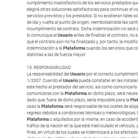
cumplimiento insatisfactorio de los servicios prestados q
elegirá otras soluciones satisfactorias para continuar el v
servicios previstos y los prestados. Si no existieran tales so
de ida y vuelta al punto de origen, reembolsándole las can
incumplimiento de contrato. Dicha indemnización no será a
lo comunique al
Usuario
antes de finalizar el contrato, no 
que el contrato aún no ha finalizado y, por tanto, la modi
indemnización a la
Plataforma
cuando los servicios que co
distintas a las de fuerza mayor.
13. RESPONSABILIDAD
La responsabilidad del
Usuario
por el correcto cumplimient
1/2007. Cuando el
Usuario
pueda constatar en las instalac
este hecho al prestador del servicio, así como comunicarlo
comunicarse con la
Plataforma
en dicho plazo, será neces
dado que, fuera de dicho plazo, sería imposible para la
Pla
caso la
Plataforma
será responsable de los costes de aloj
regreso debidos a condiciones técnicas o meteorológicas, h
Plataforma
o alquilados por la misma, en caso de accident
tráfico de la nación en la que esté matriculado el vehículo,
fines, en virtud de los cuales se indemnizará a los afectado