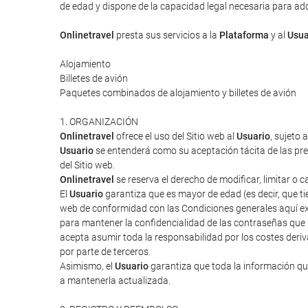
de edad y dispone de la capacidad legal necesaria para adqui
Onlinetravel
presta sus servicios a la
Plataforma
y al
Usua
Alojamiento
Billetes de avión
Paquetes combinados de alojamiento y billetes de avión
1. ORGANIZACIÓN
Onlinetravel
ofrece el uso del Sitio web al
Usuario
, sujeto 
Usuario
se entenderá como su aceptación tácita de las pres
del Sitio web.
Onlinetravel
se reserva el derecho de modificar, limitar o 
El
Usuario
garantiza que es mayor de edad (es decir, que tie
web de conformidad con las Condiciones generales aquí ex
para mantener la confidencialidad de las contraseñas que
acepta asumir toda la responsabilidad por los costes deriv
por parte de terceros.
Asimismo, el
Usuario
garantiza que toda la información que
a mantenerla actualizada.