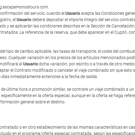
king.escapemonostours.com.
onfirmación del servicio, cuando el
Usuario
acepta las Condiciones gener
gistro, el
Usuario
deberá depositar el importe íntegro del servicio contra
do y se aplicarán las condiciones descritas en la Sección de Cancelación
contratados. La referencia de la reserva, que debe aparecer en el Cupón, co
del tipo de cambio aplicable, las tasas de transporte, el coste del combus
o. Cualquier variación en los precios de los artículos mencionados podrá 
 notificará al
Usuario
dicha variación, por escrito o a través de otro med
eptar el Contrato modificado o cancelar el viaje combinado sin que esto 
e días inmediatamente anteriores a la fecha de salida.
e última hora o promoción similar, se contrate un viaje combinado a un pr
n específicamente en la oferta especial, aunque en la oferta se haga refe
nformación general sobre el destino.
ontratado o en otro establecimiento de las mismas características en cas
incluido en el programa/oferta especial contratada, según las especificac