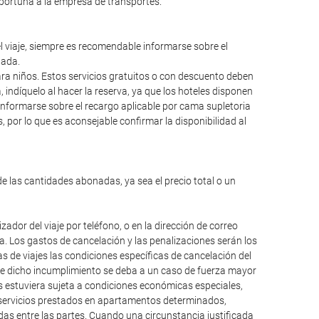
oportuna a la empresa de transportes.
el viaje, siempre es recomendable informarse sobre el
lada.
para niños. Estos servicios gratuitos o con descuento deben
ndíquelo al hacer la reserva, ya que los hoteles disponen
informarse sobre el recargo aplicable por cama supletoria
 por lo que es aconsejable confirmar la disponibilidad al
de las cantidades abonadas, ya sea el precio total o un
dor del viaje por teléfono, o en la dirección de correo
da. Los gastos de cancelación y las penalizaciones serán los
 de viajes las condiciones específicas de cancelación del
que dicho incumplimiento se deba a un caso de fuerza mayor
os estuviera sujeta a condiciones económicas especiales,
, servicios prestados en apartamentos determinados,
das entre las partes. Cuando una circunstancia justificada