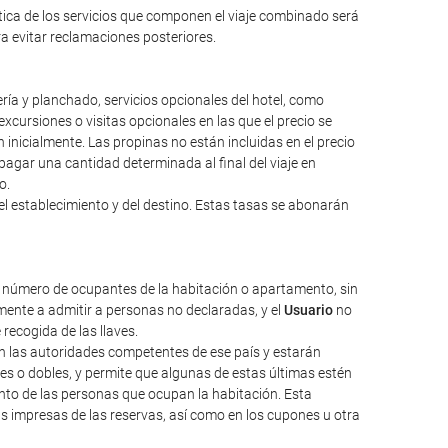
ntica de los servicios que componen el viaje combinado será
ara evitar reclamaciones posteriores.
ería y planchado, servicios opcionales del hotel, como
excursiones o visitas opcionales en las que el precio se
inicialmente. Las propinas no están incluidas en el precio
a pagar una cantidad determinada al final del viaje en
o.
el establecimiento y del destino. Estas tasas se abonarán
l número de ocupantes de la habitación o apartamento, sin
ente a admitir a personas no declaradas, y el
Usuario
no
 recogida de las llaves.
nen las autoridades competentes de ese país y estarán
les o dobles, y permite que algunas de estas últimas estén
nto de las personas que ocupan la habitación. Esta
as impresas de las reservas, así como en los cupones u otra