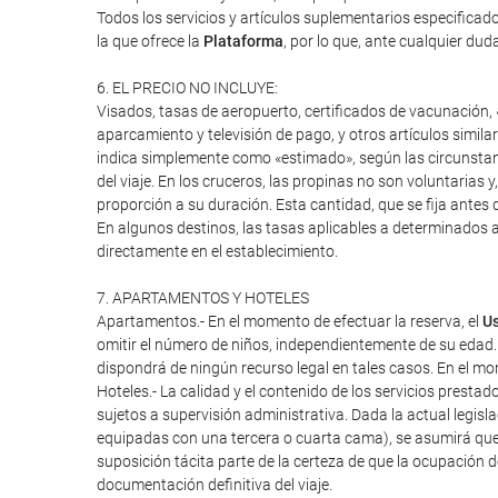
Todos los servicios y artículos suplementarios especifica
la que ofrece la
Plataforma
, por lo que, ante cualquier duda
6. EL PRECIO NO INCLUYE:
Visados, tasas de aeropuerto, certificados de vacunación, «
aparcamiento y televisión de pago, y otros artículos similar
indica simplemente como «estimado», según las circunstanci
del viaje. En los cruceros, las propinas no son voluntarias 
proporción a su duración. Esta cantidad, que se fija antes d
En algunos destinos, las tasas aplicables a determinados a
directamente en el establecimiento.
7. APARTAMENTOS Y HOTELES
Apartamentos.- En el momento de efectuar la reserva, el
Us
omitir el número de niños, independientemente de su edad.
dispondrá de ningún recurso legal en tales casos. En el mome
Hoteles.- La calidad y el contenido de los servicios presta
sujetos a supervisión administrativa. Dada la actual legisl
equipadas con una tercera o cuarta cama), se asumirá que
suposición tácita parte de la certeza de que la ocupación 
documentación definitiva del viaje.