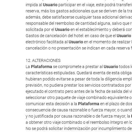
impida al
Usuario
participar en el viaje, este podrá transf
reserva, más los gastos adicionales que se deriven de la tra
además, debe satisfacerse cualquier tasa adicional derivad
responsable del reembolso de cantidad alguna, salvo que rec
solicitada por el
Usuario
en el establecimiento y deberá cont
Gastos de cancelación del hotel: en caso de que el
Usuario
electrónico facilitada al
Usuario
en el momento de realizar l
cancelación o no presentación se indican en cada reserva 
12. ALTERACIONES
La
Plataforma
se compromete a prestar al
Usuario
todos l
características estipuladas. Quedará exenta de esta obliga
hubieran podido evitarse a pesar de toda la diligencia em
previsión, no pudiera prestar los servicios contratados po
ejecutado el contrato pero antes de la fecha de salida del vi
seleccionar otro paquete de viaje combinado equivalente o 
comunicar esta decisión a la
Plataforma
en el plazo de do
consecuencia de causa razonable o fuerza mayor, o cuand
y no justificada por causa razonable o de fuerza mayor, la
a obtener otro viaje combinado o el reembolso íntegro en l
No se podrá solicitar indemnización por incumplimiento d