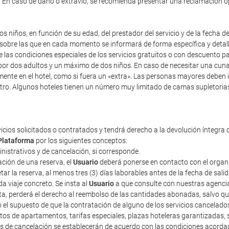
). En caso de daño o extravío, se recomienda presentar una reclamación 
s niños, en función de su edad, del prestador del servicio y de la fecha d
y sobre las que en cada momento se informará de forma específica y detal
re las condiciones especiales de los servicios gratuitos o con descuento 
r dos adultos y un máximo de dos niños. En caso de necesitar una cuna, i
mente en el hotel, como si fuera un «extra». Las personas mayores deben 
tro. Algunos hoteles tienen un número muy limitado de camas supletorias,
vicios solicitados o contratados y tendrá derecho a la devolución íntegra 
Plataforma
por los siguientes conceptos:
ministrativos y de cancelación, si corresponde.
ción de una reserva, el
Usuario
deberá ponerse en contacto con el organiza
r la reserva, al menos tres (3) días laborables antes de la fecha de sali
a viaje concreto. Se insta al
Usuario
a que consulte con nuestras agencias
sta, perderá el derecho al reembolso de las cantidades abonadas, salvo 
n el supuesto de que la contratación de alguno de los servicios cancelad
tos de apartamentos, tarifas especiales, plazas hoteleras garantizadas
tos de cancelación se establecerán de acuerdo con las condiciones acorda