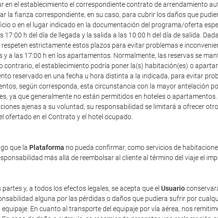
ar en el establecimiento el correspondiente contrato de arrendamiento au
r la fianza correspondiente, en su caso, para cubrir los daños que pudier
icio o en el lugar indicado en la documentación del programa/oferta especia
7:00 h del día de llegada y la salida a las 10:00 h del día de salida. Dad
speten estrictamente estos plazos para evitar problemas e inconveniente
les y a las 17:00 h en los apartamentos. Normalmente, las reservas se mant
o contrario, el establecimiento podría poner la(s) habitación(es) o apart
ento reservado en una fecha u hora distinta a la indicada, para evitar pr
entos, según corresponda, esta circunstancia con la mayor antelación posi
ales, ya que generalmente no están permitidos en hoteles o apartamentos.
iones ajenas a su voluntad, su responsabilidad se limitará a ofrecer otro 
tel ofertado en el Contrato y el hotel ocupado.
ago que la
Plataforma
no pueda confirmar, como servicios de habitaciones 
ponsabilidad más allá de reembolsar al cliente al término del viaje el im
 partes y, a todos los efectos legales, se acepta que el
Usuario
conservará
sabilidad alguna por las pérdidas o daños que pudiera sufrir por cualqu
equipaje. En cuanto al transporte del equipaje por vía aérea, nos remiti