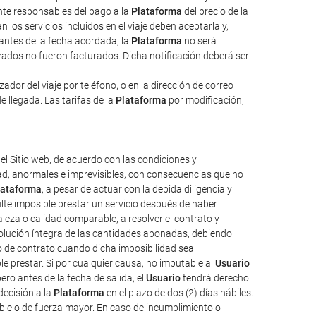
ente responsables del pago a la
Plataforma
del precio de la
 los servicios incluidos en el viaje deben aceptarla y,
 antes de la fecha acordada, la
Plataforma
no será
izados no fueron facturados. Dicha notificación deberá ser
dor del viaje por teléfono, o en la dirección de correo
e llegada. Las tarifas de la
Plataforma
por modificación,
el Sitio web, de acuerdo con las condiciones y
tad, anormales e imprevisibles, con consecuencias que no
lataforma
, a pesar de actuar con la debida diligencia y
ulte imposible prestar un servicio después de haber
aleza o calidad comparable, a resolver el contrato y
evolución íntegra de las cantidades abonadas, debiendo
o de contrato cuando dicha imposibilidad sea
e prestar. Si por cualquier causa, no imputable al
Usuario
ro antes de la fecha de salida, el
Usuario
tendrá derecho
decisión a la
Plataforma
en el plazo de dos (2) días hábiles.
ble o de fuerza mayor. En caso de incumplimiento o