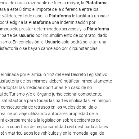
uencia de causa razonable de fuerza mayor, la
Plataforma
rá a este último el importe de la diferencia entre los
válidas, en todo caso, la
Plataforma
le facilitará un viaje
odrá exigir a la
Plataforma
una indemnización por
imposible prestar determinados servicios y la
Plataforma
 parte del
Usuario
por incumplimiento de contrato, dado
mismo. En conclusión, el
Usuario
solo podrá solicitar una
isfactoria o se hayan cancelado por circunstancias
erminada por el artículo 162 del Real Decreto Legislativo
atisfactoria de los mismos, deberá notificar inmediatamente
ueda adoptar las medidas oportunas. En caso de no
al de Turismo y/o el órgano jurisdiccional competente,
 satisfactoria para todas las partes implicadas. En ningún
consecuencia de retrasos en los vuelos de salida o
alice un viaje utilizando autocares propiedad de la
á expresamente a la legislación sobre accidentes de
y a la cobertura de responsabilidad civil destinada a tales
 estén matriculados los vehículos y en la moneda legal de