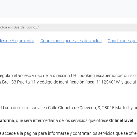
clica en "Guardar como..."
les de Alojamiento
Condiciones generales de vuelos
Condiciones ge
regulan el acceso y uso de la dirección URL booking.escapemonostours.com
s Brell 33 Puerta 11 y código de identificación fiscal 11125401W, y que
con domicilio social en Calle Glorieta de Quevedo, 9, 28015 Madrid, y
taforma
, que será intermediaria de los servicios que ofrece
Onlinetravel
.
e accede a la página para informarse y contratar los servicios que se ofrec