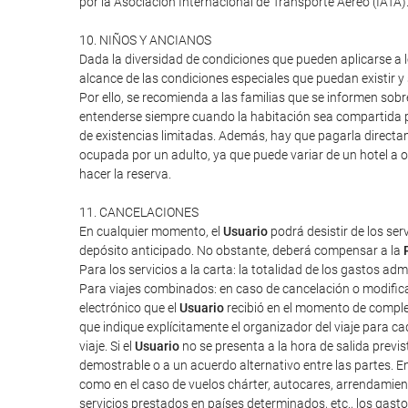
por la Asociación Internacional de Transporte Aéreo (IATA
10. NIÑOS Y ANCIANOS
Dada la diversidad de condiciones que pueden aplicarse a lo
alcance de las condiciones especiales que puedan existir 
Por ello, se recomienda a las familias que se informen sob
entenderse siempre cuando la habitación sea compartida po
de existencias limitadas. Además, hay que pagarla directa
ocupada por un adulto, ya que puede variar de un hotel a o
hacer la reserva.
11. CANCELACIONES
En cualquier momento, el
Usuario
podrá desistir de los ser
depósito anticipado. No obstante, deberá compensar a la
Para los servicios a la carta: la totalidad de los gastos ad
Para viajes combinados: en caso de cancelación o modifica
electrónico que el
Usuario
recibió en el momento de completa
que indique explícitamente el organizador del viaje para cad
viaje. Si el
Usuario
no se presenta a la hora de salida previ
demostrable o a un acuerdo alternativo entre las partes. E
como en el caso de vuelos chárter, autocares, arrendamien
servicios prestados en países determinados, etc., los gas