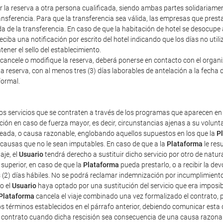
erir la reserva a otra persona cualificada, siendo ambas partes solidariam
nsferencia. Para que la transferencia sea válida, las empresas que prestan
a de la transferencia. En caso de que la habitación de hotel se desocupe
iba una notificación por escrito del hotel indicando que los días no util
ener el sello del establecimiento.
cancele o modifique la reserva, deberá ponerse en contacto con el organiza
a reserva, con al menos tres (3) días laborables de antelación a la fecha d
formal.
os servicios que se contraten a través de los programas que aparecen en 
ción en caso de fuerza mayor, es decir, circunstancias ajenas a su volun
pleada, o causa razonable, englobando aquellos supuestos en los que la
P
r causas que no le sean imputables. En caso de que a la
Plataforma
le res
aje, el
Usuario
tendrá derecho a sustituir dicho servicio por otro de natur
superior, en caso de que la
Plataforma
pueda prestarlo, o a recibir la d
s (2) días hábiles. No se podrá reclamar indemnización por incumplimient
o el
Usuario
haya optado por una sustitución del servicio que era imposibl
Plataforma
cancela el viaje combinado una vez formalizado el contrato, pe
os términos establecidos en el párrafo anterior, debiendo comunicar esta 
e contrato cuando dicha rescisión sea consecuencia de una causa razona