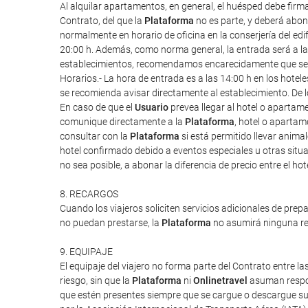
Al alquilar apartamentos, en general, el huésped debe firm
Contrato, del que la
Plataforma
no es parte, y deberá abona
normalmente en horario de oficina en la conserjería del edif
20:00 h. Además, como norma general, la entrada será a las 1
establecimientos, recomendamos encarecidamente que se re
Horarios.- La hora de entrada es a las 14:00 h en los hote
se recomienda avisar directamente al establecimiento. De l
En caso de que el
Usuario
prevea llegar al hotel o apartam
comunique directamente a la
Plataforma
, hotel o apartam
consultar con la
Plataforma
si está permitido llevar anim
hotel confirmado debido a eventos especiales u otras situac
no sea posible, a abonar la diferencia de precio entre el ho
8. RECARGOS
Cuando los viajeros soliciten servicios adicionales de prep
no puedan prestarse, la
Plataforma
no asumirá ninguna res
9. EQUIPAJE
El equipaje del viajero no forma parte del Contrato entre las
riesgo, sin que la
Plataforma
ni
Onlinetravel
asuman respon
que estén presentes siempre que se cargue o descargue su 